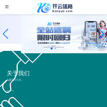
关于我们
ABOUT US